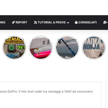
ING
REPORT
TUTORIAL & PROVE
CONSIGLIATI
SOFIRN SE1
KITARA SR
CLIPANGLER
DAIWA
MINI
– VERTICAL
SPINNING
NINJA
LAMPADA
FISHING
ROD
LED
MAGNETICA
MULTIUSO
sca GoPro: il mio test reale tra vantaggi e limiti da conoscere