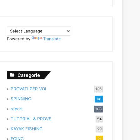
Powered by
Translate
Categorie
PROVATI PER VOI
135
SPINNING
141
report
100
TUTORIAL & PROVE
54
KAYAK FISHING
29
EGING
21