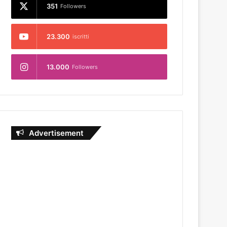
351
Followers
23.300
iscritti
13.000
Followers
Advertisement