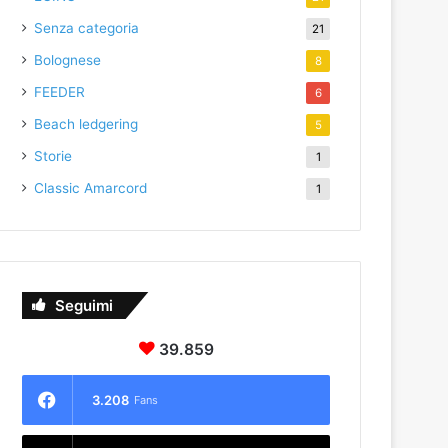
Senza categoria
21
Bolognese
8
FEEDER
6
Beach ledgering
5
Storie
1
Classic Amarcord
1
Seguimi
39.859
3.208
Fans