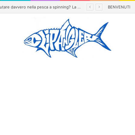
Con questo caldo si può ancora andare a pesca? Cambiano orari, tecniche e strategie
BENVENUTI