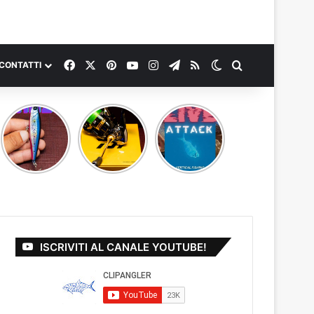
Facebook
X
Pinterest
You Tube
Instagram
Telegram
RSS
Cambia aspetto
Cerca
CONTATTI
NUOVO
Nuova
LIVE
VIDEO
combo ULS
ATTACK IN
PROVATO
nuovo
UNDERWATER
PER VOI
video!
TSURINOYA
AIRAZOR
PENCIL
ISCRIVITI AL CANALE YOUTUBE!