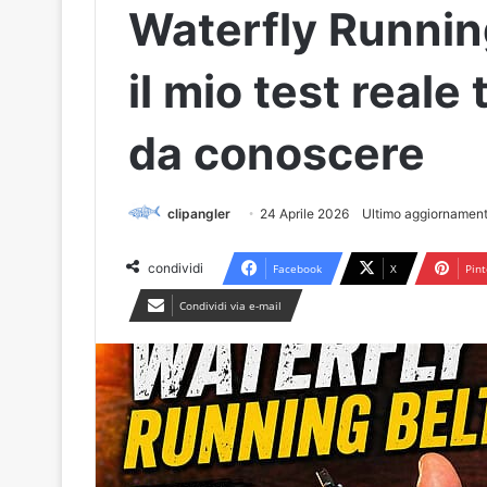
Waterfly Runnin
il mio test reale 
da conoscere
clipangler
24 Aprile 2026
Ultimo aggiornament
condividi
Facebook
X
Pint
Condividi via e-mail