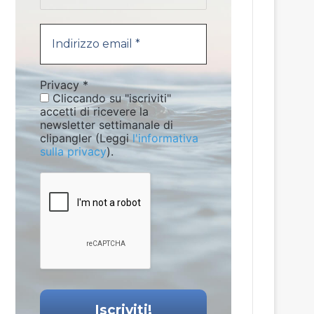
Privacy
*
Cliccando su "iscriviti"
accetti di ricevere la
newsletter settimanale di
clipangler (Leggi
l'informativa
sulla privacy
).