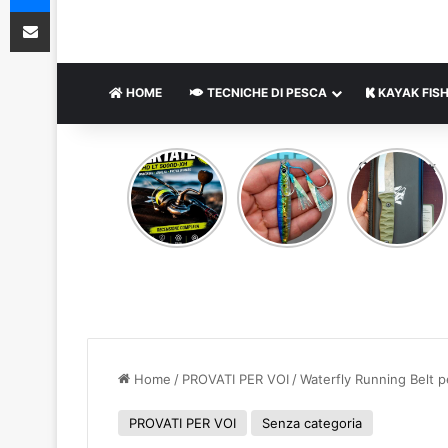
Condividi via e-mail
HOME
TECNICHE DI PESCA
KAYAK FISH
DAIWA
JIGGING
Odenwolf x
CERTATE
PRO
Kurpfalz
HD LT
PEGASUS
Outdoor –
5000
35
fodero
GRAMMI
kidex
allaccio
cintura –
acciaio D2
Home
/
PROVATI PER VOI
/
Waterfly Running Belt pe
PROVATI PER VOI
Senza categoria