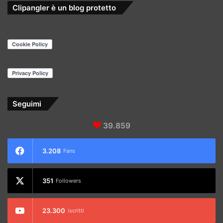
Clipangler è un blog protetto
Seguimi
39.859
3.208
Fans
351
Followers
23.300
iscritti