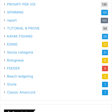
PROVATI PER VOI
135
SPINNING
141
report
100
TUTORIAL & PROVE
54
KAYAK FISHING
29
EGING
21
Senza categoria
21
Bolognese
8
FEEDER
6
Beach ledgering
5
Storie
1
Classic Amarcord
1