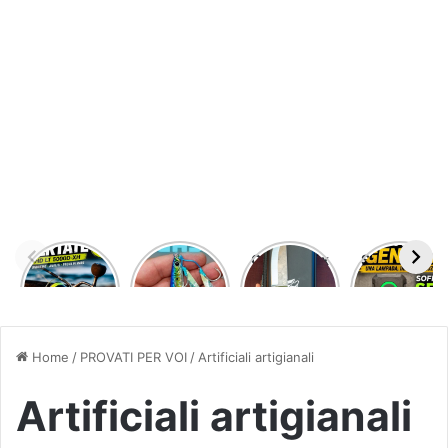
DAIWA
JIGGING
Odenwolf x
SOFIRN SE1
CERTATE
PRO
Kurpfalz
MINI
HD LT
PEGASUS
Outdoor –
LAMPADA
5000
35
fodero
LED
GRAMMI
kidex
MAGNETICA
allaccio
MULTIUSO
Home
/
PROVATI PER VOI
/
Artificiali artigianali
cintura –
acciaio D2
Artificiali artigianali