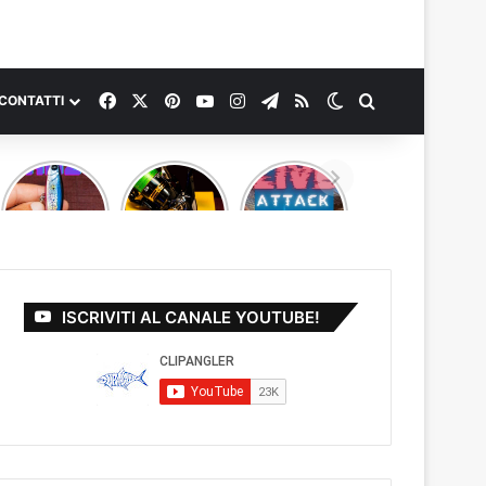
Facebook
X
Pinterest
You Tube
Instagram
Telegram
RSS
Cambia aspetto
Cerca
CONTATTI
NUOVO
Nuova
LIVE
VIDEO
combo ULS
ATTACK IN
PROVATO
nuovo
UNDERWATER
PER VOI
video!
TSURINOYA
AIRAZOR
PENCIL
ISCRIVITI AL CANALE YOUTUBE!