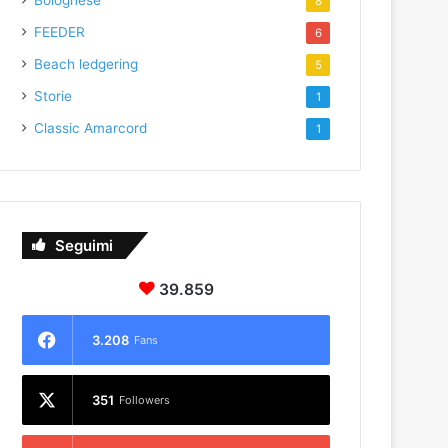
Bolognese
8
FEEDER
6
Beach ledgering
5
Storie
1
Classic Amarcord
1
Seguimi
39.859
3.208
Fans
351
Followers