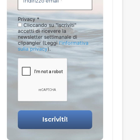
Privacy
*
Cliccando su "iscriviti"
accetti di ricevere la
newsletter settimanale di
clipangler (Leggi
l'informativa
sulla privacy
).