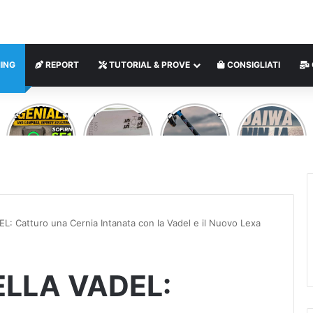
ING
REPORT
TUTORIAL & PROVE
CONSIGLIATI
SOFIRN SE1
KITARA SR
CLIPANGLER
DAIWA
MINI
– VERTICAL
SPINNING
NINJA
LAMPADA
FISHING
ROD
LED
MAGNETICA
MULTIUSO
: Catturo una Cernia Intanata con la Vadel e il Nuovo Lexa
ELLA VADEL: