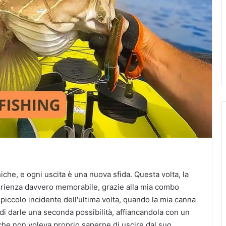
che, e ogni uscita è una nuova sfida. Questa volta, la
perienza davvero memorabile, grazie alla mia combo
l piccolo incidente dell'ultima volta, quando la mia canna
 di darle una seconda possibilità, affiancandola con un
 che non voleva proprio saperne di uscire dal suo