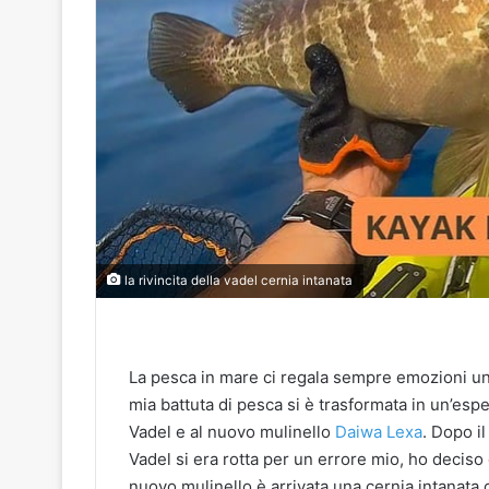
la rivincita della vadel cernia intanata
La pesca in mare ci regala sempre emozioni uni
mia battuta di pesca si è trasformata in un’es
Vadel e al nuovo mulinello
Daiwa Lexa
. Dopo i
Vadel si era rotta per un errore mio, ho deciso
nuovo mulinello è arrivata una cernia intanata