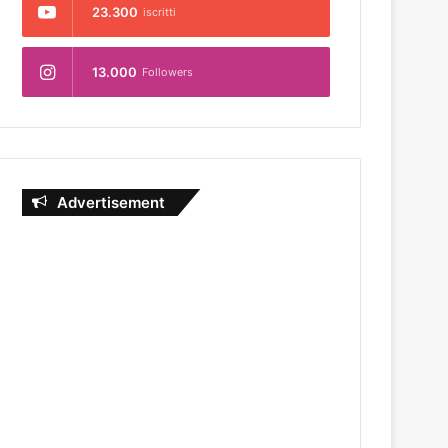
23.300
iscritti
13.000
Followers
Advertisement