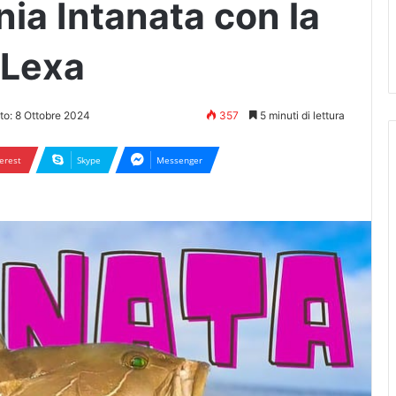
ia Intanata con la
 Lexa
to: 8 Ottobre 2024
357
5 minuti di lettura
erest
Skype
Messenger