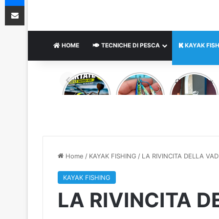
Condividi via e-mail
HOME
TECNICHE DI PESCA
KAYAK FISH
DAIWA
JIGGING
Odenwolf x
CERTATE
PRO
Kurpfalz
HD LT
PEGASUS
Outdoor –
5000
35
fodero
GRAMMI
kidex
allaccio
cintura –
acciaio D2
Home
/
KAYAK FISHING
/
LA RIVINCITA DELLA VADEL
KAYAK FISHING
LA RIVINCITA D