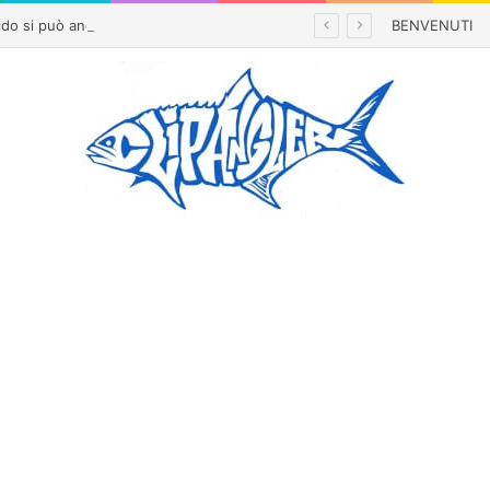
Con questo caldo si può ancora andare a pesca? Cambiano orari, tecniche e strategie
BENVENUTI