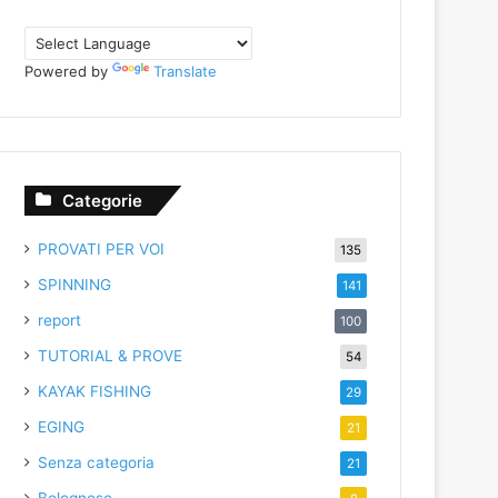
Powered by
Translate
Categorie
PROVATI PER VOI
135
SPINNING
141
report
100
TUTORIAL & PROVE
54
KAYAK FISHING
29
EGING
21
Senza categoria
21