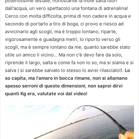
potentissime testate, nonostante la mole salta fuori
dall'acqua, un vero spettacolo una fontana di adrenalina!
Cerco con molta difficolta, prima di non cadere in acqua e
secondo di portarlo a tiro di boga, ci provo e riesco ad
avvicinarlo agli scogli, ma è troppo lontano, riparte,
vigorosamente e guadagna metri, lo riporto verso gli
scogli, ma è sempre lontano da me, quanto sarebbe stato
utile un amico li vicino… Ma non c'è devo fare da solo,
riprende il largo, salta e come fa non lo so, ma si slama e si
salva ( si sarebbe salvato lo stesso lo avrei rilasciato!).
Lo
so capita, ma l'amaro in bocca rimane, non si allamano
spesso serroni di queste dimensioni, non saprei dirvi
quanti Kg era, valutate voi dal video!