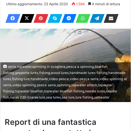
Ultimo aggiornamento: 23 Aprile 2020
1.594
4 minuti di lettura
serra,topwater,spinning in scogliera,pesca a spinning,bluefish
fishing,geppetto lures,fishing,wood lures,handmade lures fishing,handmade
lures,fishing lure,handmade,video pesca,video pesca serra,video spinning al
serra,video spinning pesce serra,spinning,topwater attack,topwater
fishing,topwater bluefish,topwater bluefish fishing,needle lures,needle
fish,narak 230-f,narak lure,sea lures,sea lure,lure fishing,saltwater
Report di una fantastica