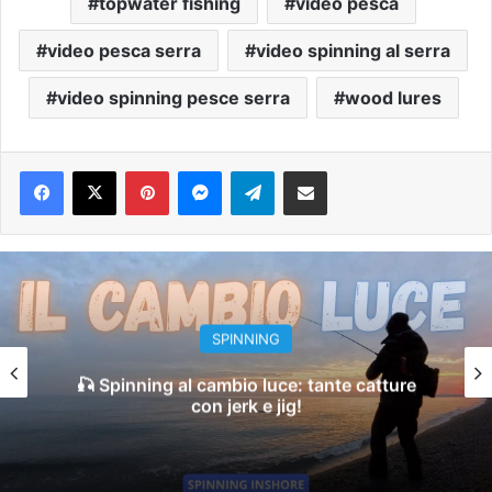
topwater fishing
video pesca
video pesca serra
video spinning al serra
video spinning pesce serra
wood lures
Pinterest
Messenger
Telegram
Condividi via e-mail
SPINNING
Dall’Alba al Tramonto: Spinning Inshore tra
Montante e Scaduta 🎣🌊