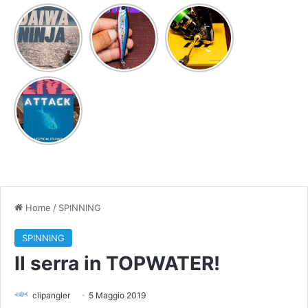
MULTIUSO
DAIWA
NUOVO
Nuova
NINJA
VIDEO
combo ULS
PROVATO
nuovo
PER VOI
video!
TSURINOYA
AIRAZOR
LIVE
PENCIL
ATTACK IN
UNDERWATER
Home
/
SPINNING
SPINNING
Il serra in TOPWATER!
clipangler
5 Maggio 2019