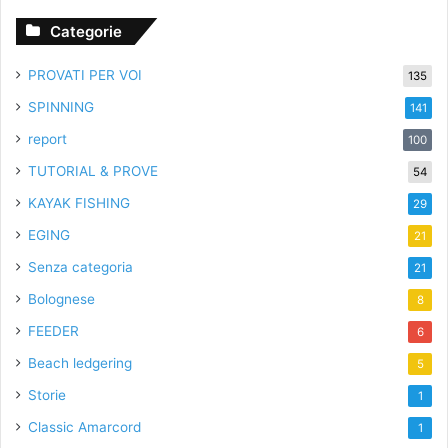
Categorie
PROVATI PER VOI
135
SPINNING
141
report
100
TUTORIAL & PROVE
54
KAYAK FISHING
29
EGING
21
Senza categoria
21
Bolognese
8
FEEDER
6
Beach ledgering
5
Storie
1
Classic Amarcord
1