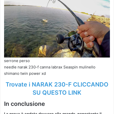
serrone perso
needle narak 230-f canna labrax Seaspin mulinello
shimano twin power xd
Trovate i NARAK 230-F CLICCANDO
SU QUESTO LINK
In conclusione
La prova è andata davvero alla grande, nonostante il