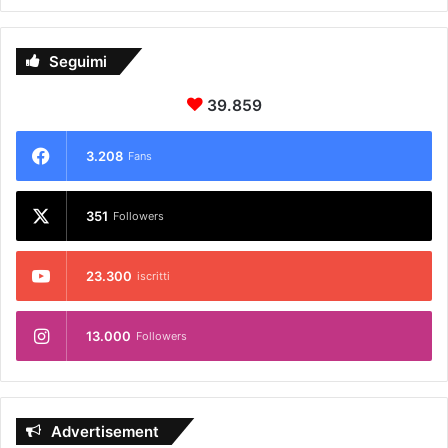
Seguimi
39.859
3.208
Fans
351
Followers
23.300
iscritti
13.000
Followers
Advertisement