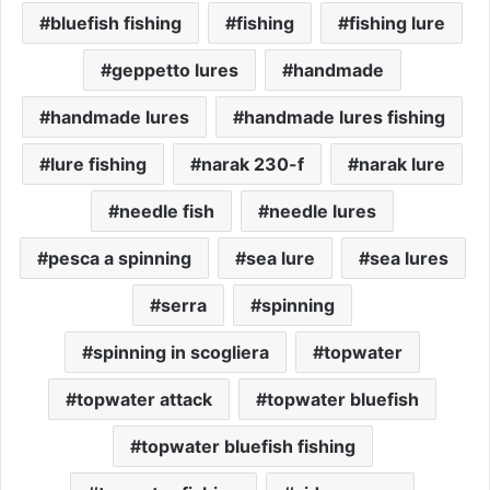
bluefish fishing
fishing
fishing lure
geppetto lures
handmade
handmade lures
handmade lures fishing
lure fishing
narak 230-f
narak lure
needle fish
needle lures
pesca a spinning
sea lure
sea lures
serra
spinning
spinning in scogliera
topwater
topwater attack
topwater bluefish
topwater bluefish fishing