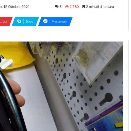
o: 15 Ottobre 2021
3
2.780
2 minuti di lettura
erest
Skype
Messenger