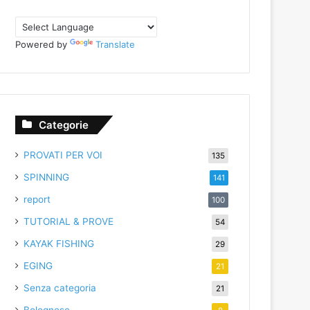
Powered by
Translate
Categorie
PROVATI PER VOI
135
SPINNING
141
report
100
TUTORIAL & PROVE
54
KAYAK FISHING
29
EGING
21
Senza categoria
21