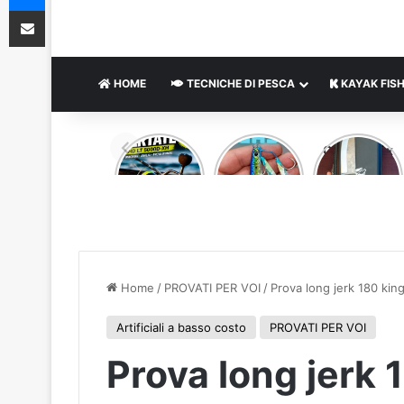
Condividi via e-mail
HOME
TECNICHE DI PESCA
KAYAK FISH
DAIWA
JIGGING
Odenwolf x
CERTATE
PRO
Kurpfalz
HD LT
PEGASUS
Outdoor –
5000
35
fodero
GRAMMI
kidex
allaccio
cintura –
acciaio D2
Home
/
PROVATI PER VOI
/
Prova long jerk 180 ki
Artificiali a basso costo
PROVATI PER VOI
Prova long jerk