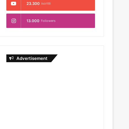
23.300
iscritti
13.000
Followers
Advertisement