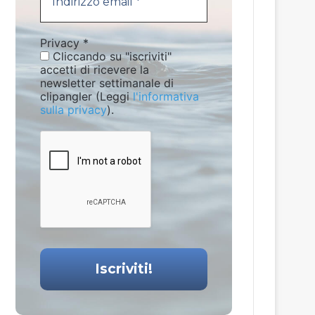
Privacy
*
Cliccando su "iscriviti"
accetti di ricevere la
newsletter settimanale di
clipangler (Leggi
l'informativa
sulla privacy
).