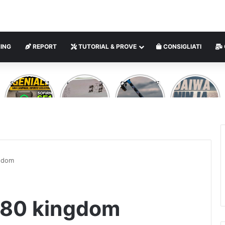
ING
REPORT
TUTORIAL & PROVE
CONSIGLIATI
SOFIRN SE1
KITARA SR
CLIPANGLER
DAIWA
MINI
– VERTICAL
SPINNING
NINJA
LAMPADA
FISHING
ROD
LED
MAGNETICA
MULTIUSO
ngdom
 180 kingdom