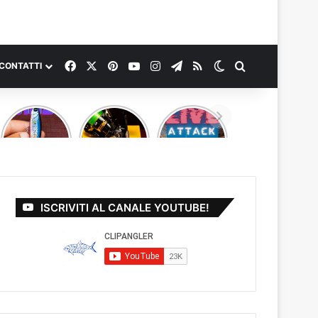
Facebook
X
Pinterest
You Tube
Instagram
Telegram
RSS
Cambia aspetto
Cerca
CONTATTI
NUOVO
Nuova
LIVE
VIDEO
combo ULS
ATTACK IN
PROVATO
nuovo
UNDERWATER
PER VOI
video!
TSURINOYA
AIRAZOR
PENCIL
ISCRIVITI AL CANALE YOUTUBE!