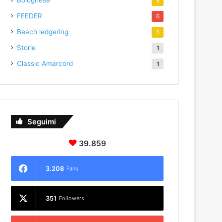
Bolognese
8
FEEDER
6
Beach ledgering
5
Storie
1
Classic Amarcord
1
Seguimi
39.859
3.208
Fans
351
Followers