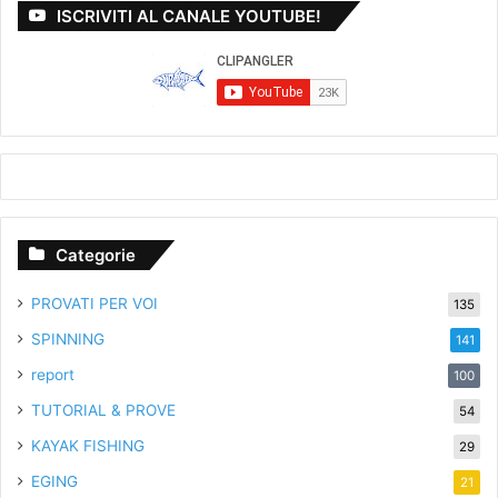
ISCRIVITI AL CANALE YOUTUBE!
Categorie
PROVATI PER VOI
135
SPINNING
141
report
100
TUTORIAL & PROVE
54
KAYAK FISHING
29
EGING
21