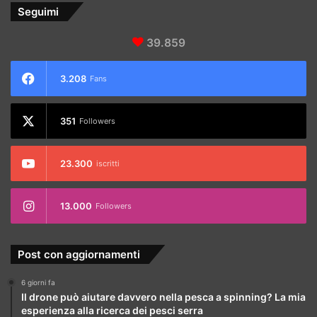
Seguimi
39.859
3.208
Fans
351
Followers
23.300
iscritti
13.000
Followers
Post con aggiornamenti
6 giorni fa
Il drone può aiutare davvero nella pesca a spinning? La mia
esperienza alla ricerca dei pesci serra