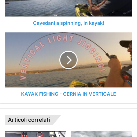
Cavedani a spinning, in kayak!
KAYAK
FISHING
-
CERNIA
IN
VERTICALE
KAYAK FISHING - CERNIA IN VERTICALE
Articoli correlati