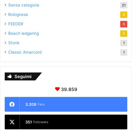
Senza categoria
21
Bolognese
8
FEEDER
6
Beach ledgering
5
Storie
1
Classic Amarcord
1
Seguimi
39.859
3.208
Fans
351
Followers