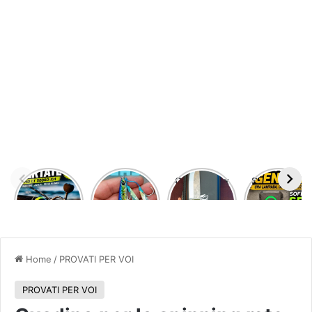
DAIWA
JIGGING
Odenwolf x
SOFIRN SE1
CERTATE
PRO
Kurpfalz
MINI
HD LT
PEGASUS
Outdoor –
LAMPADA
5000
35
fodero
LED
GRAMMI
kidex
MAGNETICA
allaccio
MULTIUSO
cintura –
Home
/
PROVATI PER VOI
acciaio D2
PROVATI PER VOI