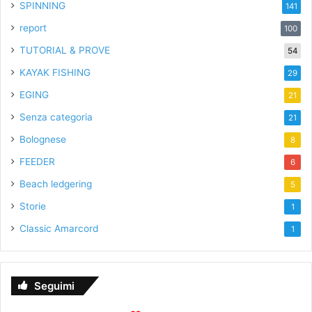
SPINNING
141
report
100
TUTORIAL & PROVE
54
KAYAK FISHING
29
EGING
21
Senza categoria
21
Bolognese
8
FEEDER
6
Beach ledgering
5
Storie
1
Classic Amarcord
1
Seguimi