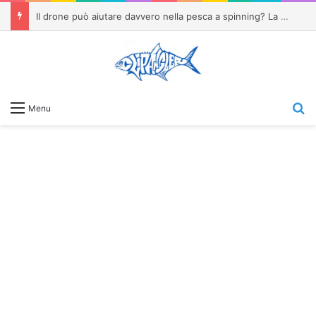
Il drone può aiutare davvero nella pesca a spinning? La mia esperienza alla ricerca dei pesci serra
C
Menu