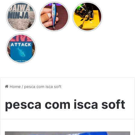
MULTIUSO
DAIWA
NUOVO
Nuova
NINJA
VIDEO
combo ULS
PROVATO
nuovo
PER VOI
video!
TSURINOYA
AIRAZOR
LIVE
PENCIL
ATTACK IN
UNDERWATER
Home
/
pesca com isca soft
pesca com isca soft