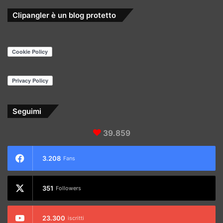
Clipangler è un blog protetto
Seguimi
39.859
3.208
Fans
351
Followers
23.300
iscritti