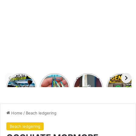
DAIWA
JIGGING
Odenwolf x
SOFIRN SE1
CERTATE
PRO
Kurpfalz
MINI
HD LT
PEGASUS
Outdoor –
LAMPADA
5000
35
fodero
LED
GRAMMI
kidex
MAGNETICA
allaccio
MULTIUSO
cintura –
Home
/
Beach ledgering
acciaio D2
Beach ledgering