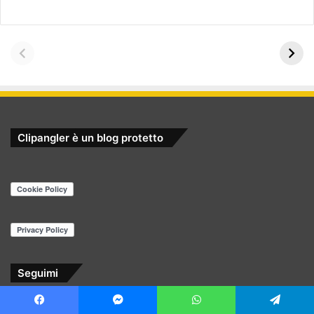
Clipangler è un blog protetto
Seguimi
39.859
Facebook
Messenger
WhatsApp
Telegram