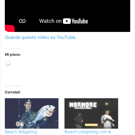
Guarda questo video su YouTube
.
Mi piace:
Caricamento
in
corso…
Correlati
Beach ledgering
Beach Ledgering con la