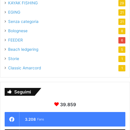
KAYAK FISHING
29
EGING
21
Senza categoria
21
Bolognese
8
FEEDER
6
Beach ledgering
5
Storie
1
Classic Amarcord
1
Seguimi
39.859
3.208
Fans