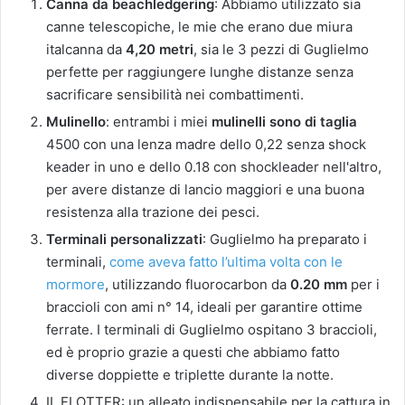
Canna da beachledgering
: Abbiamo utilizzato sia
canne telescopiche, le mie che erano due miura
italcanna da
4,20 metri
, sia le 3 pezzi di Guglielmo
perfette per raggiungere lunghe distanze senza
sacrificare sensibilità nei combattimenti.
Mulinello
: entrambi i miei
mulinelli sono di taglia
4500 con una lenza madre dello 0,22 senza shock
keader in uno e dello 0.18 con shockleader nell'altro,
per avere distanze di lancio maggiori e una buona
resistenza alla trazione dei pesci.
Terminali personalizzati
: Guglielmo ha preparato i
terminali,
come aveva fatto l’ultima volta con le
mormore
, utilizzando fluorocarbon da
0.20 mm
per i
braccioli con ami n° 14, ideali per garantire ottime
ferrate. I terminali di Guglielmo ospitano 3 braccioli,
ed è proprio grazie a questi che abbiamo fatto
diverse doppiette e triplette durante la notte.
IL FLOTTER: un alleato indispensabile per la cattura in