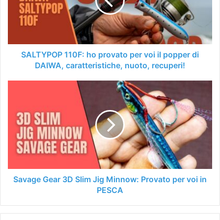
per
voi
il
popper
di
DAIWA,
SALTYPOP 110F: ho provato per voi il popper di
caratteristiche,
DAIWA, caratteristiche, nuoto, recuperi!
nuoto,
recuperi!
Savage
Gear
3D
Slim
Jig
Minnow:
Provato
per
voi
in
Savage Gear 3D Slim Jig Minnow: Provato per voi in
PESCA
PESCA