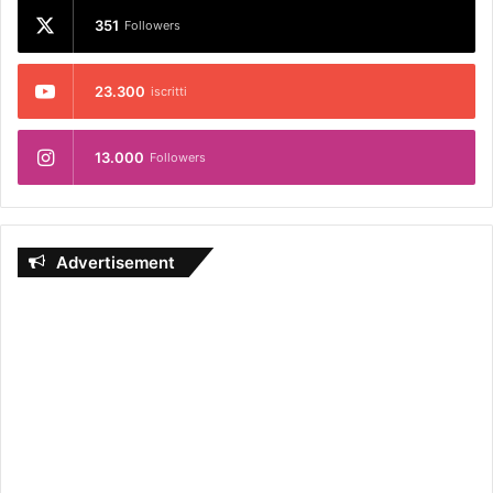
351
Followers
23.300
iscritti
13.000
Followers
Advertisement