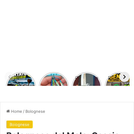
DAIWA
JIGGING
Odenwolf x
SOFIRN SE1
CERTATE
PRO
Kurpfalz
MINI
HD LT
PEGASUS
Outdoor –
LAMPADA
5000
35
fodero
LED
GRAMMI
kidex
MAGNETICA
allaccio
MULTIUSO
cintura –
Home
/
Bolognese
acciaio D2
Bolognese