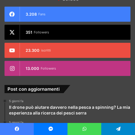
3.208
Fans
351
Followers
23.300
iscritti
13.000
Followers
Post con aggiornamenti
5 giorni fa
Il drone può aiutare davvero nella pesca a spinning? La mia
esperienza alla ricerca dei pesci serra
5 giorni fa
Con questo caldo si può ancora andare a pesca? Cambiano
orari, tecniche e strategie
Facebook
Messenger
WhatsApp
Telegram