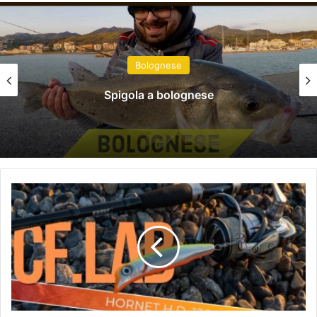
report
Spigole a bolognese
CFLAB
Hornet
H.D.
120:
La
Recensione
Completa